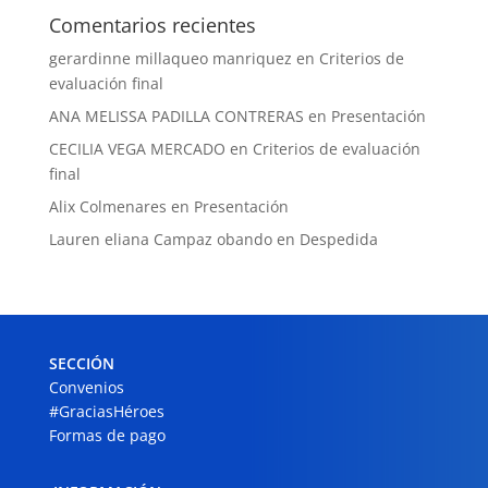
Comentarios recientes
gerardinne millaqueo manriquez
en
Criterios de
evaluación final
ANA MELISSA PADILLA CONTRERAS
en
Presentación
CECILIA VEGA MERCADO
en
Criterios de evaluación
final
Alix Colmenares
en
Presentación
Lauren eliana Campaz obando
en
Despedida
SECCIÓN
Convenios
#GraciasHéroes
Formas de pago