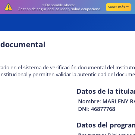
✨Disponible ahora✨
Saber más
Gestión de seguridad, calidad y salud ocupacional
d documental
ado en el sistema de verificación documental del Institut
nstitucional y permiten validar la autenticidad del docum
Datos de la titula
Nombre: MARLENY R
DNI: 46877768
Datos del progr