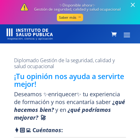
✨Disponible ahora✨
Gestión de seguridad, calidad y salud ocupacional
Saber más
Diplomado Gestión de la seguridad, calidad y
salud ocupacional
¡Tu opinión nos ayuda a servirte
mejor!
Deseamos ✨enriquecer✨ tu experiencia
de formación y nos encantaría saber
¿
qué
hacemos bien?
y en
¿qué podríamos
mejorar? 🚀
👩🏻‍💻 C
uéntanos
: